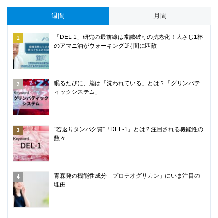
週間
月間
「DEL-1」研究の最前線は常識破りの抗老化！大さじ1杯
のアマニ油がウォーキング1時間に匹敵
眠るたびに、脳は「洗われている」とは？「グリンパテ
ィックシステム」
“若返りタンパク質”「DEL-1」とは？注目される機能性の
数々
青森発の機能性成分「プロテオグリカン」にいま注目の
理由