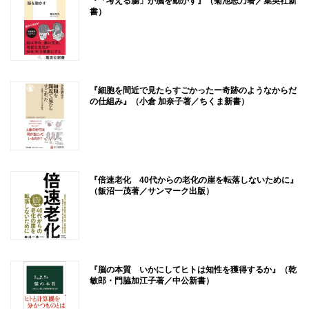
『「考える腸」が脳を動かす』（菊池志乃著／集英社新
書）
『細胞を間近で見たらすごかったー奇跡のようなからだ
の仕組み』（小倉 加奈子著／ちくま新書）
『倍速老化 40代からの老化の崖を転落しないために』
（飯沼一茂著／サンマーク出版）
『脳の本質 いかにしてヒトは知性を獲得するか』（乾
敏郎・門脇加江子著／中公新書）