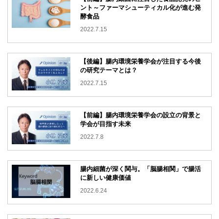
ント～ファーマシューティカル化が進む発
酵食品
2022.7.15
【後編】腸内環境栄養学会が注目する今後
の研究テーマとは？
2022.7.15
【前編】腸内環境栄養学会の設立の背景と
学会が目指す未来
2022.7.8
腸内細菌が深く関与。
「脳腸相関」で腸活
に新しい健康価値
2022.6.24