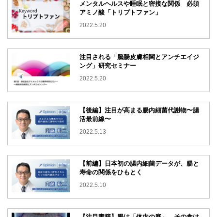
メンタルヘルスや睡眠と密接な関係 必須
アミノ酸「トリプトファン」
2022.5.20
注目される「脳腸皮膚相関とアンチエイジ
ング」研究セミナー
2022.5.20
【後編】注目が高まる腸内細菌代謝物〜腸
活最前線〜
2022.5.13
【前編】日本初の腸内細菌データが、腸と
寿命の関係をひもとく
2022.5.10
【注目書籍】腸は「体内の庭」。その食は