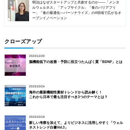
明治はなぜスタートアップと共創するのか――「メンタ
ルウェルネス」「アップサイクル」「食のバリアフリ
ー」「食の最適化―パーソナライズ」の4領域で広がるオ
ープンイノベーション
クローズアップ
2023/12/20
脳機能低下の改善・予防に役立つたんぱく質「BDNF」とは
2023/10/24
海外の最新機能性素材トレンドから読み解く！
これから日本で最も注目すべき3つのテーマとは？
2023/10/19
新しい考察を加えて、よりビジネスに活用しやすく「ウェル
ネストレンド白書Vol.3」