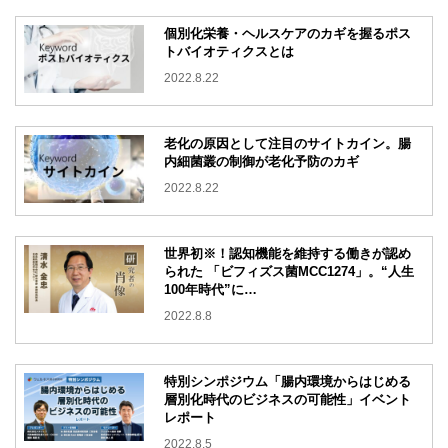
個別化栄養・ヘルスケアのカギを握るポス
トバイオティクスとは
2022.8.22
老化の原因として注目のサイトカイン。腸
内細菌叢の制御が老化予防のカギ
2022.8.22
世界初※！認知機能を維持する働きが認め
られた 「ビフィズス菌MCC1274」。“人生
100年時代”に…
2022.8.8
特別シンポジウム「腸内環境からはじめる
層別化時代のビジネスの可能性」イベント
レポート
2022.8.5