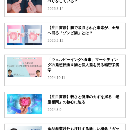
べりをしている？
2025.3.14
【注目書籍】腸で吸収された毒素が、全身
へ回る「ゾンビ腸」とは？
2025.2.12
「ウェルビーイング×食事」マーケティン
グの発想転換＆腸と個人差を見る精密栄養
学
2024.10.11
【注目書籍】若さと健康のカギを握る「老
腸相関」の核心に迫る
2024.8.9
食品産業以外も注目する新しい概念「ガッ