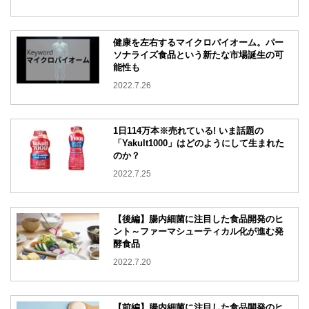
健康を左右するマイクロバイオーム。パー
ソナライズ食品という新たな市場誕生の可
能性も
2022.7.26
1日114万本※売れている! いま話題の
「Yakult1000」はどのようにして生まれた
のか？
2022.7.25
【後編】腸内細菌に注目した食品開発のヒ
ント～ファーマシューティカル化が進む発
酵食品
2022.7.20
【前編】腸内細菌に注目した食品開発のヒ