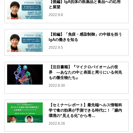
【後編】IgA抗体の医薬品と食品への応用
と展望
2022.9.8
【前編】「免疫・感染制御」の中核を担う
IgAの働きを知る
2022.9.5
【注目書籍】『マイクロバイオームの世
界 ―あなたの中と表面と周りにいる何兆
もの微生物たち』
2022.8.30
【セミナーレポート】最先端ヘルス情報科
学で食の効果が予測できる時代に！「腸内
環境の“見える化”から考…
2022.8.26