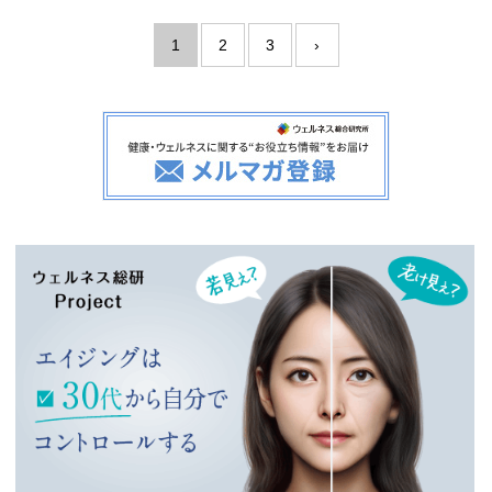
1
2
3
›