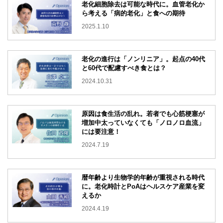
老化細胞除去は可能な時代に。血管老化か
ら考える「病的老化」と食への期待
2025.1.10
老化の進行は「ノンリニア」。起点の40代
と60代で配慮すべき食とは？
2024.10.31
原因は食生活の乱れ。若者でも心筋梗塞が
増加中
太っていなくても「ノロノロ血流」
には要注意！
2024.7.19
暦年齢より生物学的年齢が重視される時代
に。老化時計とPoAはヘルスケア産業を変
えるか
2024.4.19