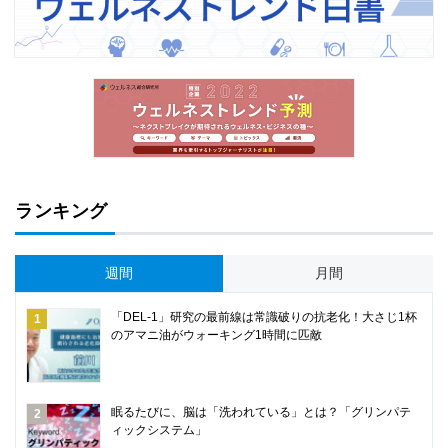
ランキング
週間
月間
「DEL-1」研究の最前線は常識破りの抗老化！大さじ1杯
のアマニ油がウォーキング1時間に匹敵
眠るたびに、脳は「洗われている」とは？「グリンパテ
ィックシステム」