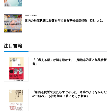
2023/8/30
体内の炎症状態に影響を与える食事性炎症指数「DII」とは
注目書籍
『「考える腸」が脳を動かす』（菊池志乃著／集英社新
書）
『細胞を間近で見たらすごかったー奇跡のようなからだ
の仕組み』（小倉 加奈子著／ちくま新書）