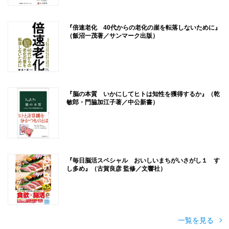
『倍速老化 40代からの老化の崖を転落しないために』
（飯沼一茂著／サンマーク出版）
『脳の本質 いかにしてヒトは知性を獲得するか』（乾
敏郎・門脇加江子著／中公新書）
『毎日脳活スペシャル おいしいまちがいさがし１ す
し多め』（古賀良彦 監修／文響社）
一覧を見る