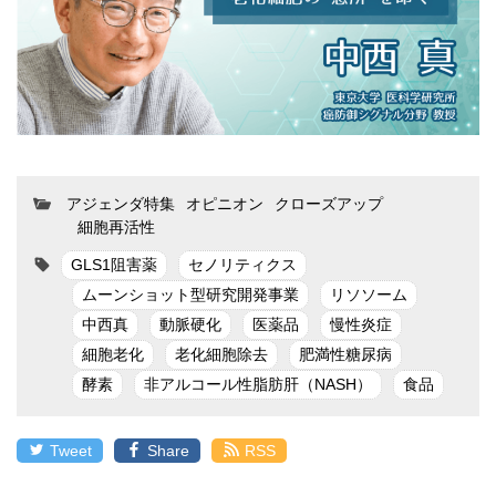
アジェンダ特集
オピニオン
クローズアップ
細胞再活性
GLS1阻害薬
セノリティクス
ムーンショット型研究開発事業
リソソーム
中西真
動脈硬化
医薬品
慢性炎症
細胞老化
老化細胞除去
肥満性糖尿病
酵素
非アルコール性脂肪肝（NASH）
食品
Tweet
Share
RSS