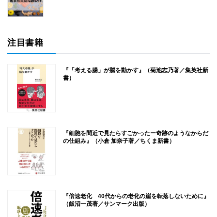
注目書籍
『「考える腸」が脳を動かす』（菊池志乃著／集英社新
書）
『細胞を間近で見たらすごかったー奇跡のようなからだ
の仕組み』（小倉 加奈子著／ちくま新書）
『倍速老化 40代からの老化の崖を転落しないために』
（飯沼一茂著／サンマーク出版）