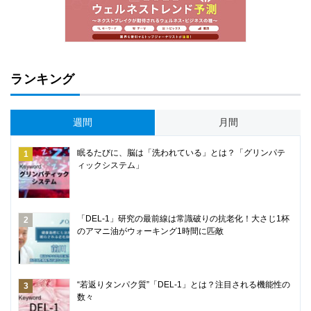
ランキング
週間
月間
眠るたびに、脳は「洗われている」とは？「グリンパテ
ィックシステム」
「DEL-1」研究の最前線は常識破りの抗老化！大さじ1杯
のアマニ油がウォーキング1時間に匹敵
“若返りタンパク質”「DEL-1」とは？注目される機能性の
数々