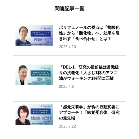
関連記事一覧
ポリフェノールの視点は「抗酸化
性」から「酸化物」へ。効果を引
き出す「食べ合わせ」とは？
2026.4.13
「DEL-1」研究の最前線は常識破
りの抗老化！大さじ1杯のアマニ
油がウォーキング1時間に匹敵
2026.4.8
「感覚栄養学」が食の行動変容に
アプローチ！「味覚受容体」研究
の最先端
2025.7.22