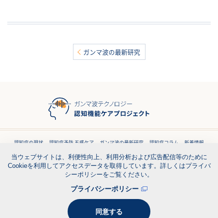
ガンマ波の最新研究
認知症の現状
認知症予防 五感ケア
ガンマ波の最新研究
認知症コラム
新着情報
お問い合わせ
利用規約
プライバシー
資料ダウンロード
当ウェブサイトは、利便性向上、利用分析および広告配信等のために
Cookieを利用してアクセスデータを取得しています。詳しくはプライバ
シーポリシーをご覧ください。
Copyright © ウェルネス総合研究所. All Rights Reserved.
プライバシーポリシー
同意する