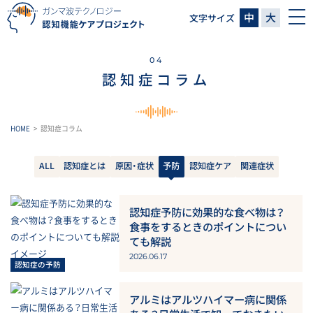
中
大
文字サイズ
04
認知症コラム
HOME
認知症コラム
ALL
認知症とは
原因・症状
予防
認知症ケア
関連症状
認知症予防に効果的な食べ物は？
食事をするときのポイントについ
ても解説
2026.06.17
アルミはアルツハイマー病に関係