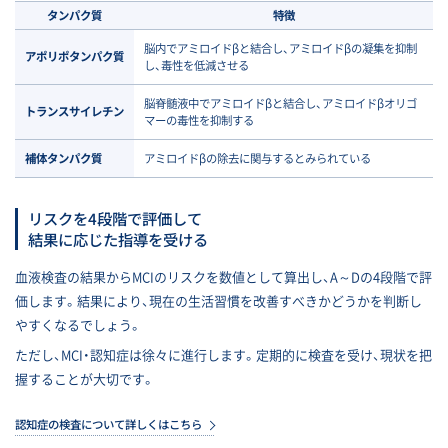
タンパク質
特徴
脳内でアミロイドβと結合し、アミロイドβの凝集を抑制
アポリポタンパク質
し、毒性を低減させる
脳脊髄液中でアミロイドβと結合し、アミロイドβオリゴ
トランスサイレチン
マーの毒性を抑制する
補体タンパク質
アミロイドβの除去に関与するとみられている
リスクを4段階で評価して
結果に応じた指導を受ける
血液検査の結果からMCIのリスクを数値として算出し、A～Dの4段階で評
価します。結果により、現在の生活習慣を改善すべきかどうかを判断し
やすくなるでしょう。
ただし、MCI・認知症は徐々に進行します。定期的に検査を受け、現状を把
握することが大切です。
認知症の検査について詳しくはこちら