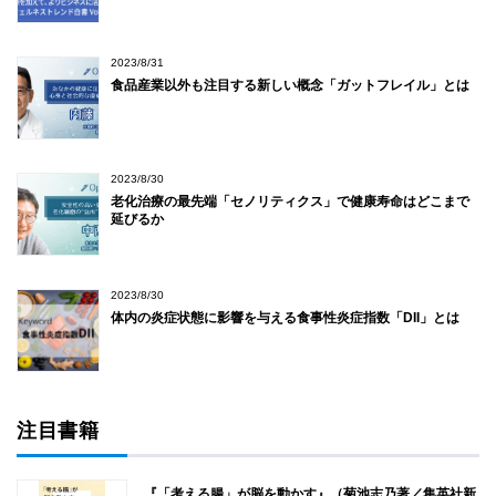
2023/8/31
食品産業以外も注目する新しい概念「ガットフレイル」とは
2023/8/30
老化治療の最先端「セノリティクス」で健康寿命はどこまで
延びるか
2023/8/30
体内の炎症状態に影響を与える食事性炎症指数「DII」とは
注目書籍
『「考える腸」が脳を動かす』（菊池志乃著／集英社新