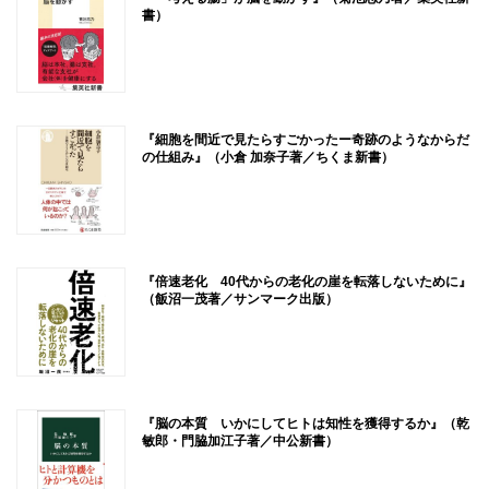
書）
『細胞を間近で見たらすごかったー奇跡のようなからだ
の仕組み』（小倉 加奈子著／ちくま新書）
『倍速老化 40代からの老化の崖を転落しないために』
（飯沼一茂著／サンマーク出版）
『脳の本質 いかにしてヒトは知性を獲得するか』（乾
敏郎・門脇加江子著／中公新書）