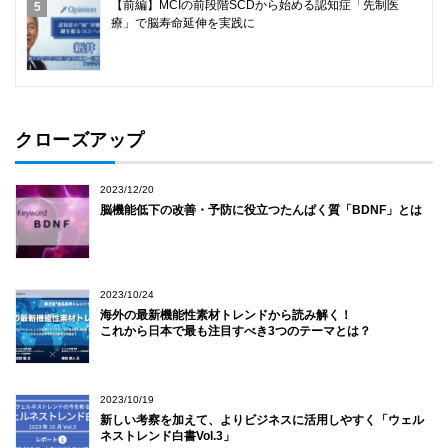
【前編】MCIの前段階SCDから始める認知症「先制医
療」で脳寿命延伸を実践に
クローズアップ
2023/12/20
脳機能低下の改善・予防に役立つたんぱく質「BDNF」とは
2023/10/24
海外の最新機能性素材トレンドから読み解く！
これから日本で最も注目すべき3つのテーマとは？
2023/10/19
新しい考察を加えて、よりビジネスに活用しやすく「ウェル
ネストレンド白書Vol.3」