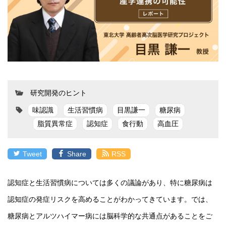
研究開発のヒント
味認識
生活習慣病
目黒謙一
糖尿病
脂質異常症
認知症
食行動
高血圧
Tweet
Share
RSS
認知症と生活習慣病については多くの議論があり、特に糖尿病は
認知症の発症リスクを高めることがわかってきています。では、
糖尿病とアルツハイマー病には脳科学的な共通点があることをご