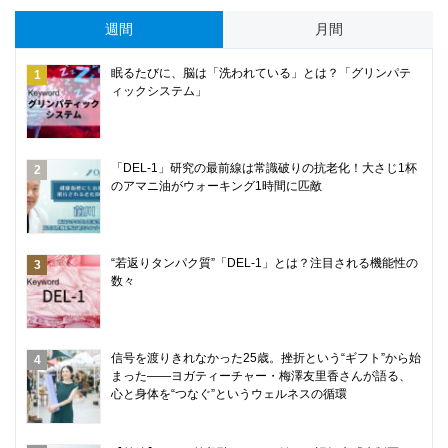
週間
月間
眠るたびに、脳は「洗われている」とは？「グリンパテ
ィックシステム」
「DEL-1」研究の最前線は常識破りの抗老化！大さじ1杯
のアマニ油がウォーキング1時間に匹敵
“若返りタンパク質”「DEL-1」とは？注目される機能性の
数々
信号を渡りきれなかった25歳。挫折という“ギフト”から始
まった――ヨガティーチャー・梅澤友里香さんが語る、
心と身体を“つなぐ”というウェルネスの循環