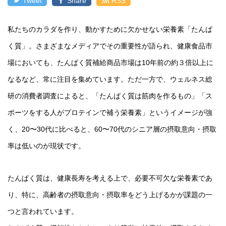
Tweet
Share
RSS
私たちのカラダを作り、動かすために欠かせない栄養素「たんぱ
く質」。さまざまなメディアでその重要性が語られ、健康食品市
場においても、たんぱく質補給商品市場は10年前の約３倍以上に
なるなど、常に注目を集めています。ただ一方で、ウェルネス総
研の消費者調査によると、「たんぱく質は筋肉を作るもの」「ス
ポーツをする人がプロテインで補う栄養素」というイメージが強
く、20〜30代に比べると、60〜70代のシニア層の摂取意向・摂取
率は低いのが現状です。
たんぱく質は、健康長寿を考える上で、必要不可欠な栄養素であ
り、特に、高齢者の摂取意向・摂取率をどう上げるかが課題の一
つと言われています。