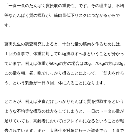
「一食一食のたんぱく質摂取の重要性」です。その理由は、不均
等なたんぱく質の摂取が、筋肉量低下リスクにつながるからで
す。
藤田先生の調査研究によると、十分な量の筋肉を作るためには、
１回の食事で、体重に対して0.4g摂取すべきということが分かっ
ています。例えば体重が50kgの方の場合は20g、70kgの方は30g。
この量を朝、昼、晩でしっかり摂ることによって、「筋肉を作ろ
う」という刺激が一日３回、体に入ることになります。
ところが、例えば夕食だけしっかりたんぱく質を摂取するという
ような不均等な摂取の仕方をしてしまうと、一日のトータル量が
足りていても、高齢者においてはフレイルになるということが報
告されています。また、大学生を対象に行った調査でも、１食で