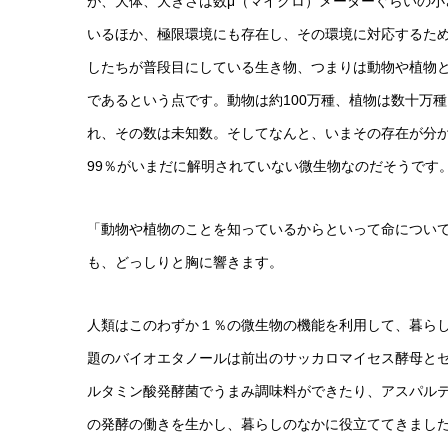
が、大体、大きさは数μ（マイクロ）メーターぐらいの
いるほか、極限環境にも存在し、その環境に対応するた
したちが普段目にしている生き物、つまりは動物や植物
であるという点です。動物は約100万種、植物は数十万種
れ、その数は未知数。そしてなんと、いまその存在が分
99％がいまだに解明されていない微生物なのだそうです
「動物や植物のことを知っているからといって命につい
も、どっしりと胸に響きます。
人類はこのわずか１％の微生物の機能を利用して、暮ら
題のバイオエタノールは前出のサッカロマイセス酵母と
ルタミン酸発酵菌でうまみ調味料ができたり、アスパル
の発酵の働きを生かし、暮らしのなかに役立ててきまし