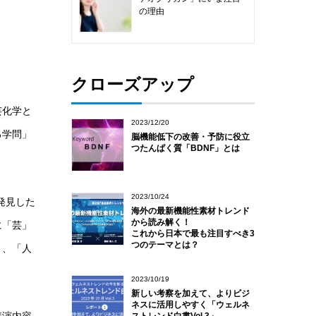
の理由
クローズアップ
芸化学と
2023/12/20
る学問」
脳機能低下の改善・予防に役立
つたんぱく質「BDNF」とは
2023/10/24
発見した
海外の最新機能性素材トレンド
から読み解く！
に「芸」
これから日本で最も注目すべき3
つのテーマとは？
り、「人
2023/10/19
新しい考察を加えて、よりビジ
ネスに活用しやすく「ウェルネ