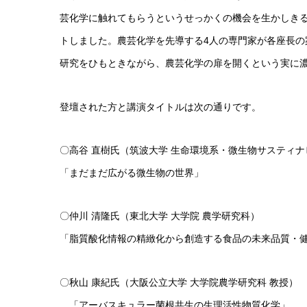
芸化学に触れてもらうというせっかくの機会を生かしき
トしました。農芸化学を先導する4人の専門家が各座長
研究をひもときながら、農芸化学の扉を開くという実に
登壇された方と講演タイトルは次の通りです。
〇高谷 直樹氏（筑波大学 生命環境系・微生物サスティ
「まだまだ広がる微生物の世界」
〇仲川 清隆氏（東北大学 大学院 農学研究科）
「脂質酸化情報の精緻化から創造する食品の未来品質・
〇秋山 康紀氏（大阪公立大学 大学院農学研究科 教授）
「アーバスキュラー菌根共生の生理活性物質化学」