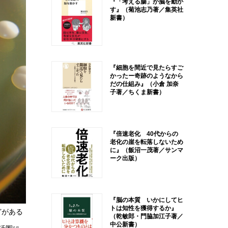
『「考える腸」が脳を動か
す』（菊池志乃著／集英社
新書）
『細胞を間近で見たらすご
かったー奇跡のようなから
だの仕組み』（小倉 加奈
子著／ちくま新書）
『倍速老化 40代からの
老化の崖を転落しないため
に』（飯沼一茂著／サンマ
ーク出版）
『脳の本質 いかにしてヒ
トは知性を獲得するか』
どがある
（乾敏郎・門脇加江子著／
中公新書）