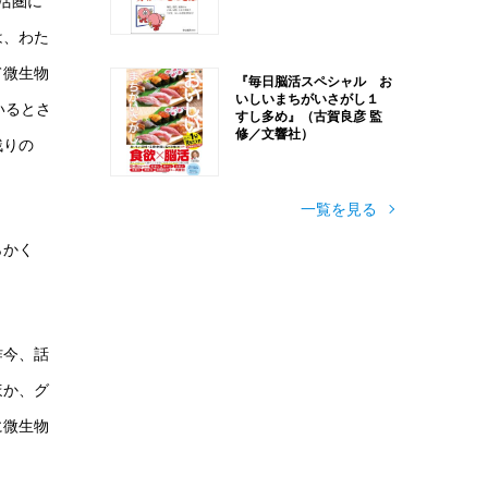
活圏に
は、わた
て微生物
『毎日脳活スペシャル お
いしいまちがいさがし１
いるとさ
すし多め』（古賀良彦 監
修／文響社）
残りの
一覧を見る
らかく
昨今、話
ほか、グ
に微生物