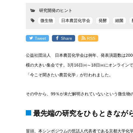
研究開発のヒント
微生物
日本農芸化学会
発酵
細菌
Tweet
Share
RSS
公益社団法人 日本農芸化学会は例年、発表演題数は200
模の大きい集会です。3月16日㈬～18日㈮にオンライン
「今こそ聞きたい農芸化学」が行われました。
その中から、99％が未だ解明されていないという微生物
最先端の研究をひもときなが
冒頭、本シンポジウムの世話人代表者である京都大学化