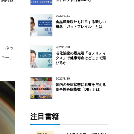
講演内容
ストレンド白書Vol.3」
2023/8/31
食品産業以外も注目する新しい
概念「ガットフレイル」とは
ら、ぷっ
2023/8/30
老化治療の最先端「セノリティ
スキー、
クス」で健康寿命はどこまで延
びるか
2023/8/30
体内の炎症状態に影響を与える
食事性炎症指数「DII」とは
注目書籍