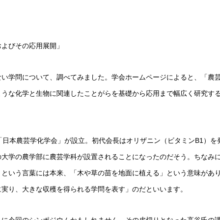
およびその応用展開」
ない学問について、調べてみました。学会ホームページによると、「農
ような化学と生物に関連したことがらを基礎から応用まで幅広く研究す
日に「日本農芸学化学会」が設立。初代会長はオリザニン（ビタミンB1）を
の大学の農学部に農芸学科が設置されることになったのだそう。ちなみ
」という言葉には本来、「木や草の苗を地面に植える」という意味があ
に実り、大きな収穫を得られる学問を表す」のだといいます。