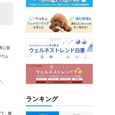
常に規
ジウム
す。
ランキング
げて、農