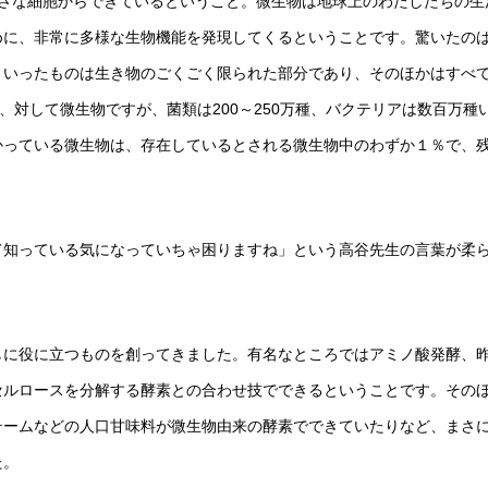
小さな細胞からできているということ。微生物は地球上のわたしたちの生
めに、非常に多様な生物機能を発現してくるということです。驚いたの
といったものは生き物のごくごく限られた部分であり、そのほかはすべ
、対して微生物ですが、菌類は200～250万種、バクテリアは数百万種
かっている微生物は、存在しているとされる微生物中のわずか１％で、
。
て知っている気になっていちゃ困りますね」という高谷先生の言葉が柔
しに役に立つものを創ってきました。有名なところではアミノ酸発酵、
セルロースを分解する酵素との合わせ技でできるということです。その
テームなどの人口甘味料が微生物由来の酵素でできていたりなど、まさ
た。