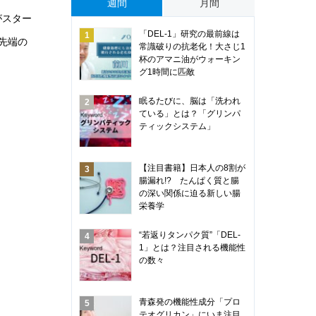
週間
月間
がスター
「DEL-1」研究の最前線は
先端の
常識破りの抗老化！大さじ1
杯のアマニ油がウォーキン
グ1時間に匹敵
眠るたびに、脳は「洗われ
ている」とは？「グリンパ
ティックシステム」
【注目書籍】日本人の8割が
腸漏れ!? たんぱく質と腸
の深い関係に迫る新しい腸
栄養学
“若返りタンパク質”「DEL-
1」とは？注目される機能性
の数々
青森発の機能性成分「プロ
テオグリカン」にいま注目