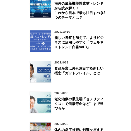
海外の最新機能性素材トレンド
から読み解く！
これから日本で最も注目すべき3
つのテーマとは？
2023/10/19
新しい考察を加えて、よりビジ
ネスに活用しやすく「ウェルネ
ストレンド白書Vol.3」
2023/8/31
食品産業以外も注目する新しい
概念「ガットフレイル」とは
2023/8/30
老化治療の最先端「セノリティ
クス」で健康寿命はどこまで延
びるか
2023/8/30
体内の炎症状態に影響を与える