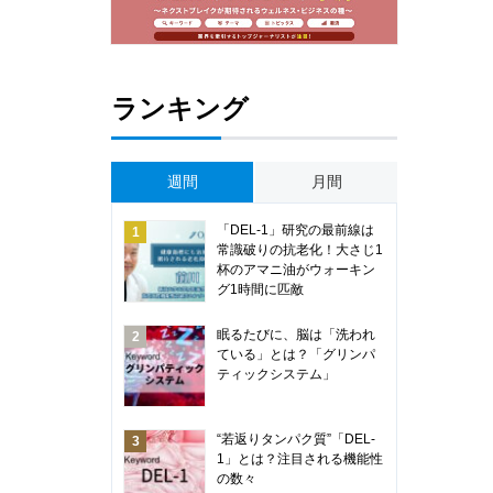
ランキング
週間
月間
「DEL-1」研究の最前線は
常識破りの抗老化！大さじ1
杯のアマニ油がウォーキン
グ1時間に匹敵
眠るたびに、脳は「洗われ
ている」とは？「グリンパ
ティックシステム」
“若返りタンパク質”「DEL-
1」とは？注目される機能性
の数々