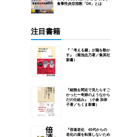
食事性炎症指数「DII」とは
注目書籍
『「考える腸」が脳を動か
す』（菊池志乃著／集英社
新書）
『細胞を間近で見たらすご
かったー奇跡のようなから
だの仕組み』（小倉 加奈
子著／ちくま新書）
『倍速老化 40代からの
老化の崖を転落しないため