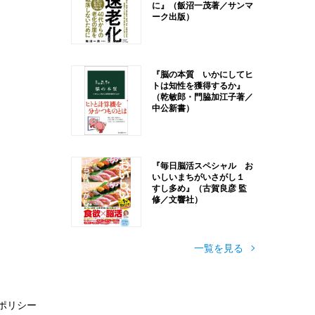
に』（飯沼一茂著／サンマ
ーク出版）
『脳の本質 いかにしてヒ
トは知性を獲得するか』
（乾敏郎・門脇加江子著／
中公新書）
『毎日脳活スペシャル お
いしいまちがいさがし１
すし多め』（古賀良彦 監
修／文響社）
一覧を見る
ポリシー