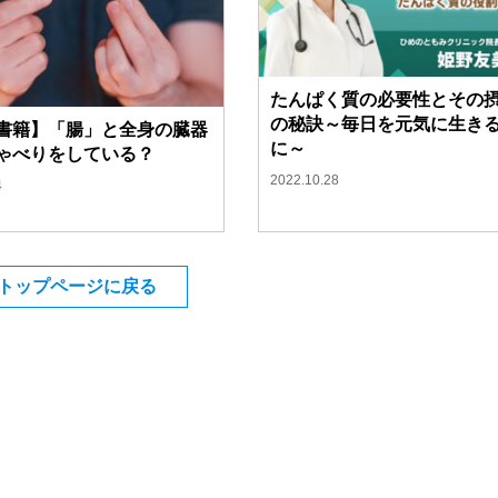
たんぱく質の必要性とその
の秘訣
～毎日を元気に生き
書籍】「腸」と全身の臓器
に～
ゃべりをしている？
2022.10.28
4
トップページに戻る