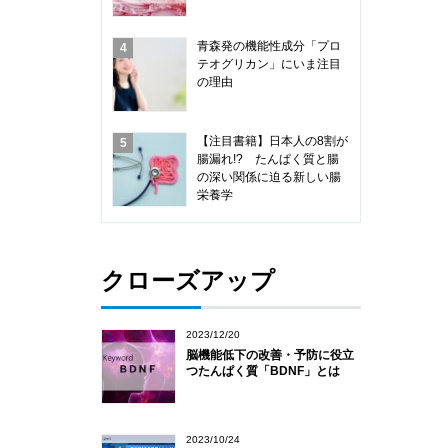
青森発の機能性成分「プロ
テオグリカン」にいま注目
の理由
【注目書籍】日本人の8割が
腸漏れ!? たんぱく質と腸
の深い関係に迫る新しい腸
栄養学
クローズアップ
2023/12/20
脳機能低下の改善・予防に役立
つたんぱく質「BDNF」とは
2023/10/24