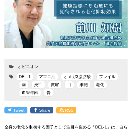
オピニオン
DEL-1
アマニ油
オメガ3脂肪酸
フレイル
歯
炎症
皮膚
目
細胞
老化
血管年齢
骨
Tweet
Share
RSS
全身の老化を制御する因子として注目を集める「DEL-1」は、自ら