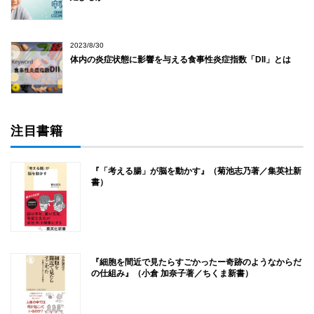
2023/8/30
体内の炎症状態に影響を与える食事性炎症指数「DII」とは
注目書籍
『「考える腸」が脳を動かす』（菊池志乃著／集英社新
書）
『細胞を間近で見たらすごかったー奇跡のようなからだ
の仕組み』（小倉 加奈子著／ちくま新書）