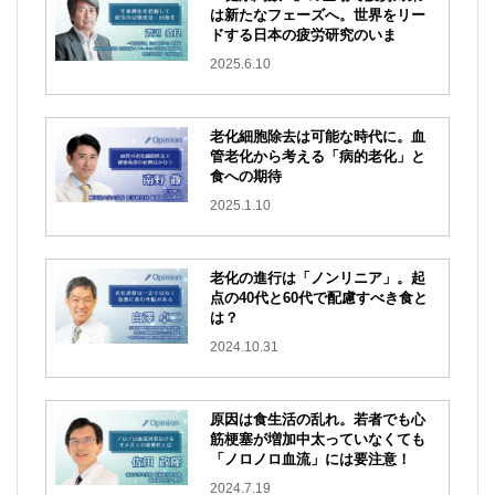
は新たなフェーズへ。世界をリー
ドする日本の疲労研究のいま
2025.6.10
老化細胞除去は可能な時代に。血
管老化から考える「病的老化」と
食への期待
2025.1.10
老化の進行は「ノンリニア」。起
点の40代と60代で配慮すべき食と
は？
2024.10.31
原因は食生活の乱れ。若者でも心
筋梗塞が増加中
太っていなくても
「ノロノロ血流」には要注意！
2024.7.19