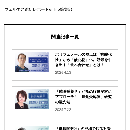
ウェルネス総研レポートonline編集部
関連記事一覧
ポリフェノールの視点は「抗酸化
性」から「酸化物」へ。効果を引
き出す「食べ合わせ」とは？
2026.4.13
「感覚栄養学」が食の行動変容に
アプローチ！「味覚受容体」研究
の最先端
2025.7.22
「健康関数®」の登場で疲労対策