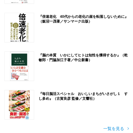
『倍速老化 40代からの老化の崖を転落しないために』
（飯沼一茂著／サンマーク出版）
『脳の本質 いかにしてヒトは知性を獲得するか』（乾
敏郎・門脇加江子著／中公新書）
『毎日脳活スペシャル おいしいまちがいさがし１ す
し多め』（古賀良彦 監修／文響社）
一覧を見る