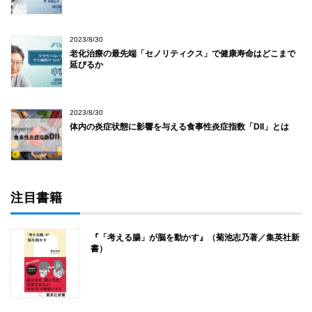
2023/8/30
老化治療の最先端「セノリティクス」で健康寿命はどこまで
延びるか
2023/8/30
体内の炎症状態に影響を与える食事性炎症指数「DII」とは
注目書籍
『「考える腸」が脳を動かす』（菊池志乃著／集英社新
書）