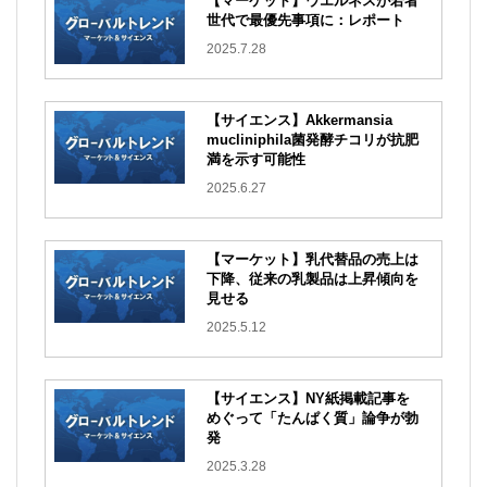
【マーケット】ウエルネスが若者
世代で最優先事項に：レポート
2025.7.28
【サイエンス】Akkermansia
mucliniphila菌発酵チコリが抗肥
満を示す可能性
2025.6.27
【マーケット】乳代替品の売上は
下降、従来の乳製品は上昇傾向を
見せる
2025.5.12
【サイエンス】NY紙掲載記事を
めぐって「たんぱく質」論争が勃
発
2025.3.28