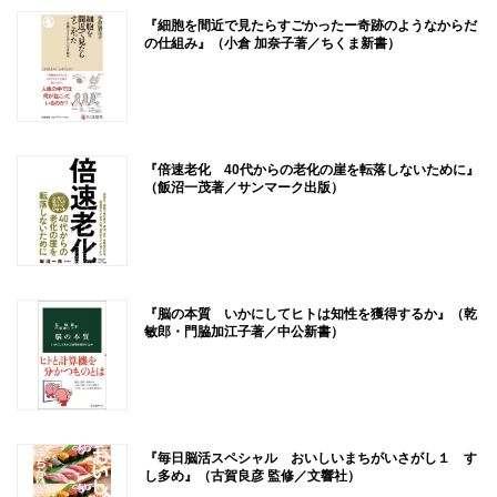
『細胞を間近で見たらすごかったー奇跡のようなからだ
の仕組み』（小倉 加奈子著／ちくま新書）
『倍速老化 40代からの老化の崖を転落しないために』
（飯沼一茂著／サンマーク出版）
『脳の本質 いかにしてヒトは知性を獲得するか』（乾
敏郎・門脇加江子著／中公新書）
『毎日脳活スペシャル おいしいまちがいさがし１ す
し多め』（古賀良彦 監修／文響社）