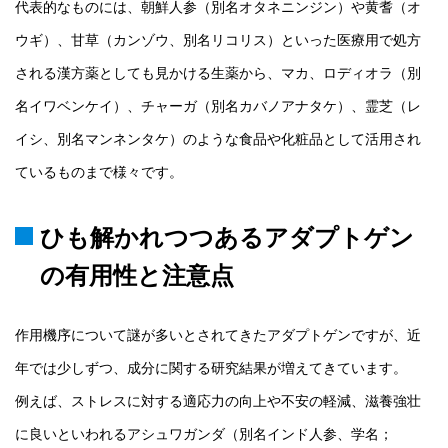
代表的なものには、朝鮮人参（別名オタネニンジン）や黄耆（オ
ウギ）、甘草（カンゾウ、別名リコリス）といった医療用で処方
される漢方薬としても見かける生薬から、マカ、ロディオラ（別
名イワベンケイ）、チャーガ（別名カバノアナタケ）、霊芝（レ
イシ、別名マンネンタケ）のような食品や化粧品として活用され
ているものまで様々です。
ひも解かれつつあるアダプトゲン
の有用性と注意点
作用機序について謎が多いとされてきたアダプトゲンですが、近
年では少しずつ、成分に関する研究結果が増えてきています。
例えば、ストレスに対する適応力の向上や不安の軽減、滋養強壮
に良いといわれるアシュワガンダ（別名インド人参、学名；