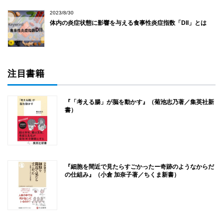
2023/8/30
体内の炎症状態に影響を与える食事性炎症指数「DII」とは
注目書籍
『「考える腸」が脳を動かす』（菊池志乃著／集英社新
書）
『細胞を間近で見たらすごかったー奇跡のようなからだ
の仕組み』（小倉 加奈子著／ちくま新書）