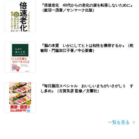
『倍速老化 40代からの老化の崖を転落しないために』
（飯沼一茂著／サンマーク出版）
『脳の本質 いかにしてヒトは知性を獲得するか』（乾
敏郎・門脇加江子著／中公新書）
『毎日脳活スペシャル おいしいまちがいさがし１ す
し多め』（古賀良彦 監修／文響社）
一覧を見る