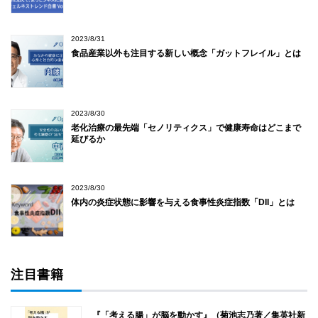
2023/8/31
食品産業以外も注目する新しい概念「ガットフレイル」とは
2023/8/30
老化治療の最先端「セノリティクス」で健康寿命はどこまで
延びるか
2023/8/30
体内の炎症状態に影響を与える食事性炎症指数「DII」とは
注目書籍
『「考える腸」が脳を動かす』（菊池志乃著／集英社新