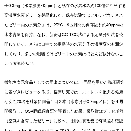
子0.3mg（水素濃度40ppm）と既存の水素水の約100倍に相当する
高濃度水素ゼリーを製品化した。保存試験ではアルミパウチされ
たゼリー内の水素分子は、25°C・9ヵ月間の保存後も約40ppmの
水素含量を保持。なお、新菱はGC-TCG法による定量分析法を公
開している。さらに口中での咀嚼時の水素分子の濃度変化も測定
しており、多少の咀嚼ではゼリー中の水素はほとんど抜けないこ
とも確認済みだ。
機能性表示食品としての届出については、 同品を用いた臨床研究
に基づきレビューを作成。臨床研究では、ストレスを抱える健康
な女性29名を対象に同品１日３本（水素分子0.9mg／日）を４週
間摂取し、OSA睡眠調査票で評価した結果、摂取群はプラセボ群
（空気を含有したゼリー）に較べ、睡眠の質改善で有意差を確認
した。（Jpn Pharmacol Ther 2020；48：1641-6）メーカーでは