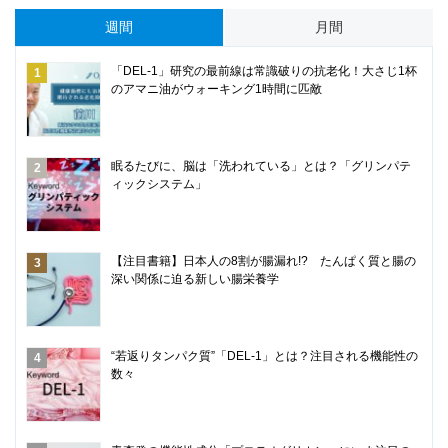
週間
月間
「DEL-1」研究の最前線は常識破りの抗老化！大さじ1杯
のアマニ油がウォーキング1時間に匹敵
眠るたびに、脳は「洗われている」とは？「グリンパテ
ィックシステム」
【注目書籍】日本人の8割が腸漏れ!? たんぱく質と腸の
深い関係に迫る新しい腸栄養学
“若返りタンパク質”「DEL-1」とは？注目される機能性の
数々