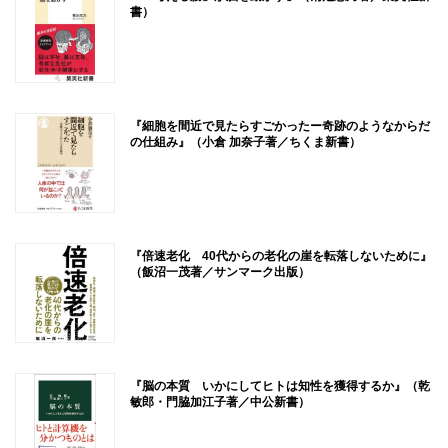
書）
『細胞を間近で見たらすごかったー奇跡のようなからだ
の仕組み』（小倉 加奈子著／ちくま新書）
『倍速老化 40代からの老化の崖を転落しないために』
（飯沼一茂著／サンマーク出版）
『脳の本質 いかにしてヒトは知性を獲得するか』（乾
敏郎・門脇加江子著／中公新書）