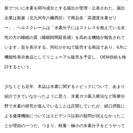
新でついに水素を関与成分とする届出が受理・公表された。届出
企業は新菱（北九州市八幡西区）で商品名「高濃度水素ゼリ
ー」。ヘルスクレームは「水素分子にはストレスを抱えている女
性の方の睡眠の質（睡眠時間延長感）を高める機能が報告されて
います」旨を表示する。同社がかねて販売する商品であり、6月に
機能性表示食品としてリニューアル販売を予定し、OEM供給も検
討するという。
少なくとも近年、本誌は水素に関するトピックについて、あまり
紹介できていなかったように思う。水素ガス吸入療法など医療分
野で水素の研究が進んでいることは仄聞していたが、経口摂取に
よる健康機能についてはエビデンス以前の疑問が拭えなかったこ
とが理由の一つだ。つまり、軽量・極小の水素分子をどうやって