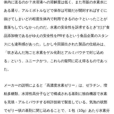
体内に送るのか？水溶液への溶解度は低く、また市販の水素水に
ある通り、アルミボトルなどで保存は可能だが開封すればすぐに
抜けてしまいどの程度生体内で利用できるのか？といったことが
腹落ちしていなかったのだ。水素の安全性を訴求するとき“だけ”食
品添加物であるがゆえの安全性をPRするという食品企業のスタン
スにも違和感があった。しかし今回届出された製品の仕組みは、
「吹き込んだ泡ごと水素をゲル化剤とアルミパウチで封じ込め
る」という、ユニークかつ、これらの疑問に応え得るものであっ
た。
メーカーの説明によると「高濃度水素ゼリー」は、ゼラチン、増
粘多糖類、水溶性高分子などで構成される基剤に独自機器で水素
を充填・アルミパウチする特許技術で製造している。気泡の状態
でゼリー状の基剤に閉じ込めることで、１包（10g）あたり水素分