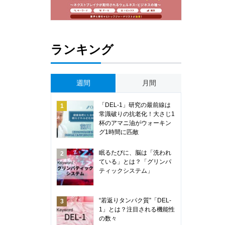
ランキング
週間
月間
「DEL-1」研究の最前線は
常識破りの抗老化！大さじ1
杯のアマニ油がウォーキン
グ1時間に匹敵
眠るたびに、脳は「洗われ
ている」とは？「グリンパ
ティックシステム」
“若返りタンパク質”「DEL-
1」とは？注目される機能性
の数々