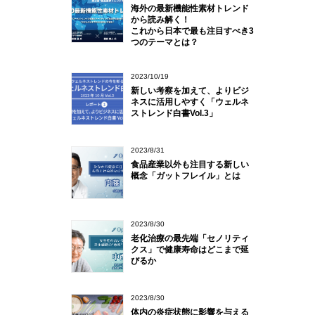
海外の最新機能性素材トレンド
から読み解く！
これから日本で最も注目すべき3
つのテーマとは？
2023/10/19
新しい考察を加えて、よりビジ
ネスに活用しやすく「ウェルネ
ストレンド白書Vol.3」
2023/8/31
食品産業以外も注目する新しい
概念「ガットフレイル」とは
2023/8/30
老化治療の最先端「セノリティ
クス」で健康寿命はどこまで延
びるか
2023/8/30
体内の炎症状態に影響を与える