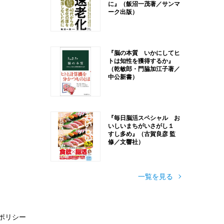
に』（飯沼一茂著／サンマ
ーク出版）
『脳の本質 いかにしてヒ
トは知性を獲得するか』
（乾敏郎・門脇加江子著／
中公新書）
『毎日脳活スペシャル お
いしいまちがいさがし１
すし多め』（古賀良彦 監
修／文響社）
一覧を見る
ポリシー