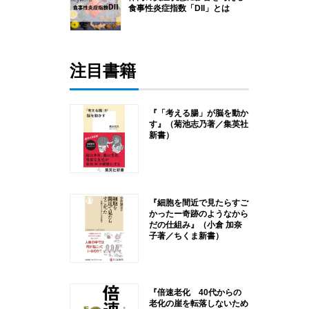
食事性炎症指数「DII」とは
注目書籍
『「考える腸」が脳を動か
す』（菊池志乃著／集英社
新書）
『細胞を間近で見たらすご
かったー奇跡のようなから
だの仕組み』（小倉 加奈
子著／ちくま新書）
『倍速老化 40代からの
老化の崖を転落しないため