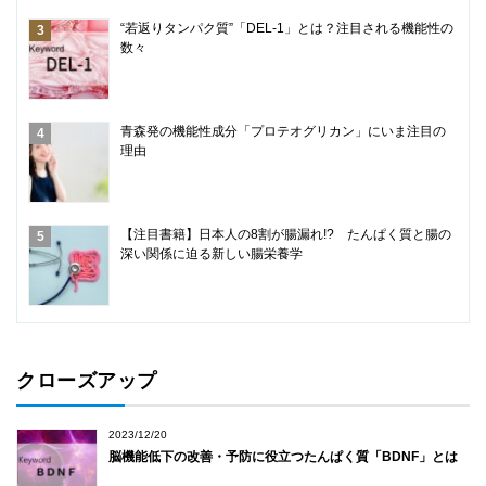
“若返りタンパク質”「DEL-1」とは？注目される機能性の
数々
青森発の機能性成分「プロテオグリカン」にいま注目の
理由
【注目書籍】日本人の8割が腸漏れ!? たんぱく質と腸の
深い関係に迫る新しい腸栄養学
クローズアップ
2023/12/20
脳機能低下の改善・予防に役立つたんぱく質「BDNF」とは