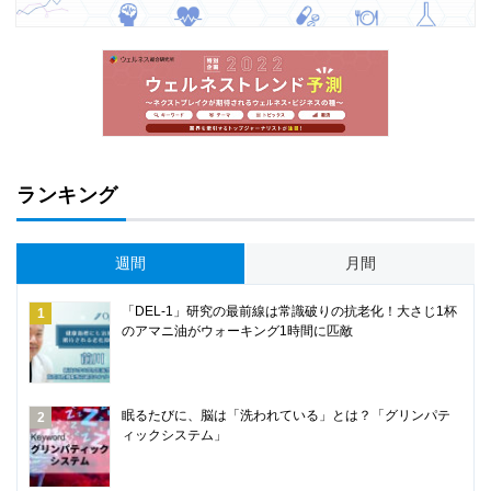
ランキング
週間
月間
「DEL-1」研究の最前線は常識破りの抗老化！大さじ1杯
のアマニ油がウォーキング1時間に匹敵
眠るたびに、脳は「洗われている」とは？「グリンパテ
ィックシステム」