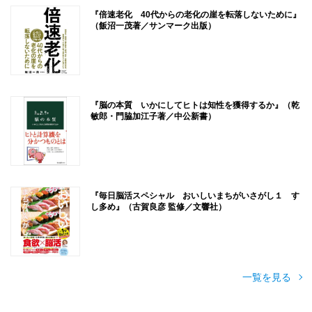
『倍速老化 40代からの老化の崖を転落しないために』
（飯沼一茂著／サンマーク出版）
『脳の本質 いかにしてヒトは知性を獲得するか』（乾
敏郎・門脇加江子著／中公新書）
『毎日脳活スペシャル おいしいまちがいさがし１ す
し多め』（古賀良彦 監修／文響社）
一覧を見る