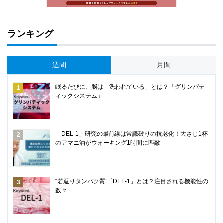
ランキング
週間
月間
眠るたびに、脳は「洗われている」とは？「グリンパテ
ィックシステム」
「DEL-1」研究の最前線は常識破りの抗老化！大さじ1杯
のアマニ油がウォーキング1時間に匹敵
“若返りタンパク質”「DEL-1」とは？注目される機能性の
数々