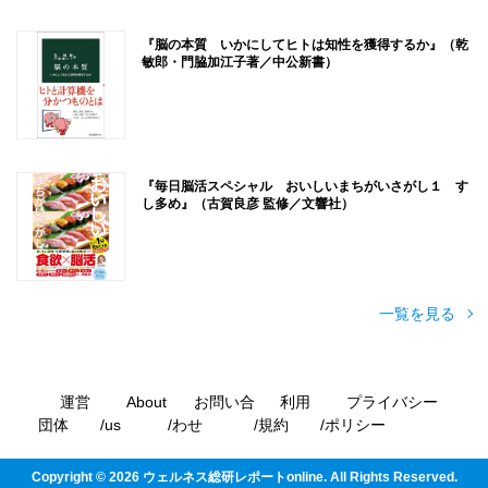
『脳の本質 いかにしてヒトは知性を獲得するか』（乾
敏郎・門脇加江子著／中公新書）
『毎日脳活スペシャル おいしいまちがいさがし１ す
し多め』（古賀良彦 監修／文響社）
一覧を見る
運営
About
お問い合
利用
プライバシー
団体
us
わせ
規約
ポリシー
Copyright ©
2026
ウェルネス総研レポートonline. All Rights Reserved.