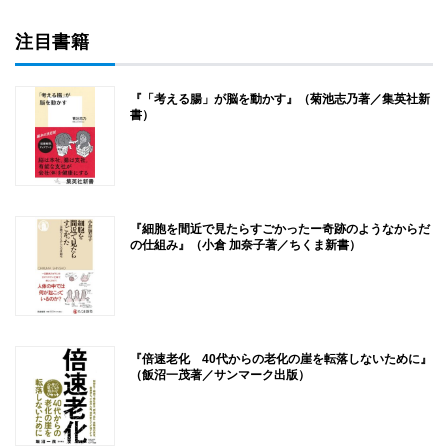
注目書籍
『「考える腸」が脳を動かす』（菊池志乃著／集英社新
書）
『細胞を間近で見たらすごかったー奇跡のようなからだ
の仕組み』（小倉 加奈子著／ちくま新書）
『倍速老化 40代からの老化の崖を転落しないために』
（飯沼一茂著／サンマーク出版）