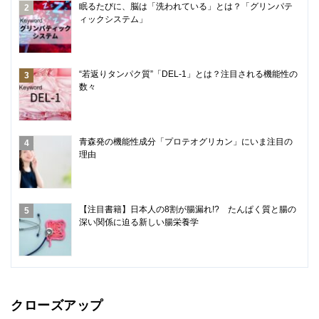
眠るたびに、脳は「洗われている」とは？「グリンパテ
ィックシステム」
“若返りタンパク質”「DEL-1」とは？注目される機能性の
数々
青森発の機能性成分「プロテオグリカン」にいま注目の
理由
【注目書籍】日本人の8割が腸漏れ!? たんぱく質と腸の
深い関係に迫る新しい腸栄養学
クローズアップ