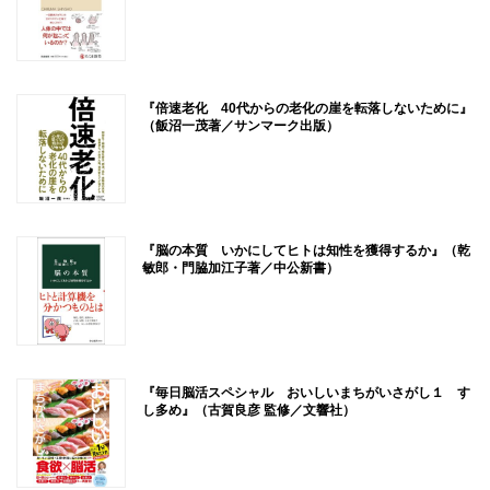
『倍速老化 40代からの老化の崖を転落しないために』
（飯沼一茂著／サンマーク出版）
『脳の本質 いかにしてヒトは知性を獲得するか』（乾
敏郎・門脇加江子著／中公新書）
『毎日脳活スペシャル おいしいまちがいさがし１ す
し多め』（古賀良彦 監修／文響社）