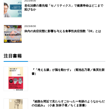
2023/8/30
老化治療の最先端「セノリティクス」で健康寿命はどこまで
延びるか
2023/8/30
体内の炎症状態に影響を与える食事性炎症指数「DII」とは
注目書籍
『「考える腸」が脳を動かす』（菊池志乃著／集英社新
書）
『細胞を間近で見たらすごかったー奇跡のようなからだ
の仕組み』（小倉 加奈子著／ちくま新書）