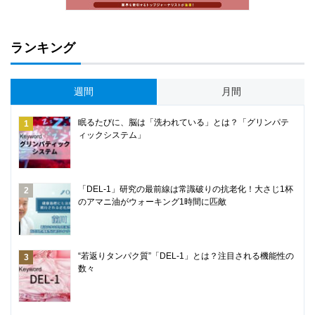
ランキング
週間
月間
眠るたびに、脳は「洗われている」とは？「グリンパテ
ィックシステム」
「DEL-1」研究の最前線は常識破りの抗老化！大さじ1杯
のアマニ油がウォーキング1時間に匹敵
“若返りタンパク質”「DEL-1」とは？注目される機能性の
数々