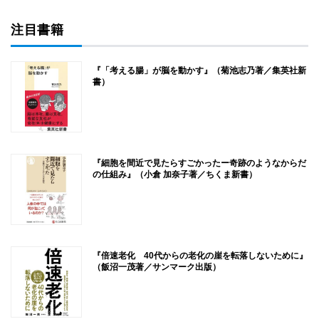
注目書籍
『「考える腸」が脳を動かす』（菊池志乃著／集英社新
書）
『細胞を間近で見たらすごかったー奇跡のようなからだ
の仕組み』（小倉 加奈子著／ちくま新書）
『倍速老化 40代からの老化の崖を転落しないために』
（飯沼一茂著／サンマーク出版）