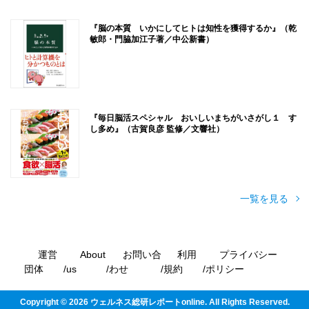
『脳の本質 いかにしてヒトは知性を獲得するか』（乾
敏郎・門脇加江子著／中公新書）
『毎日脳活スペシャル おいしいまちがいさがし１ す
し多め』（古賀良彦 監修／文響社）
一覧を見る
運営
About
お問い合
利用
プライバシー
団体
us
わせ
規約
ポリシー
Copyright ©
2026
ウェルネス総研レポートonline. All Rights Reserved.