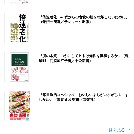
『倍速老化 40代からの老化の崖を転落しないために』
（飯沼一茂著／サンマーク出版）
『脳の本質 いかにしてヒトは知性を獲得するか』（乾
敏郎・門脇加江子著／中公新書）
『毎日脳活スペシャル おいしいまちがいさがし１ す
し多め』（古賀良彦 監修／文響社）
一覧を見る