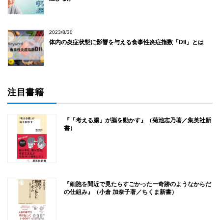
2023/8/30
体内の炎症状態に影響を与える食事性炎症指数「DII」とは
注目書籍
『「考える腸」が脳を動かす』（菊池志乃著／集英社新
書）
『細胞を間近で見たらすごかったー奇跡のようなからだ
の仕組み』（小倉 加奈子著／ちくま新書）