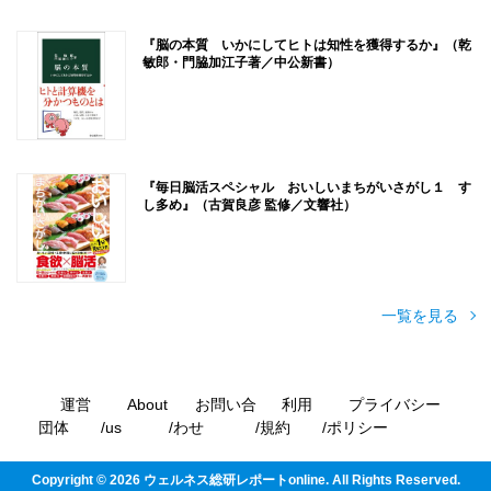
『脳の本質 いかにしてヒトは知性を獲得するか』（乾
敏郎・門脇加江子著／中公新書）
『毎日脳活スペシャル おいしいまちがいさがし１ す
し多め』（古賀良彦 監修／文響社）
一覧を見る
運営
About
お問い合
利用
プライバシー
団体
us
わせ
規約
ポリシー
Copyright ©
2026
ウェルネス総研レポートonline. All Rights Reserved.