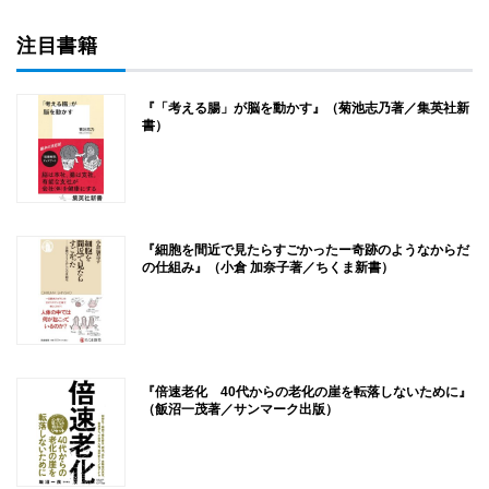
注目書籍
『「考える腸」が脳を動かす』（菊池志乃著／集英社新
書）
『細胞を間近で見たらすごかったー奇跡のようなからだ
の仕組み』（小倉 加奈子著／ちくま新書）
『倍速老化 40代からの老化の崖を転落しないために』
（飯沼一茂著／サンマーク出版）