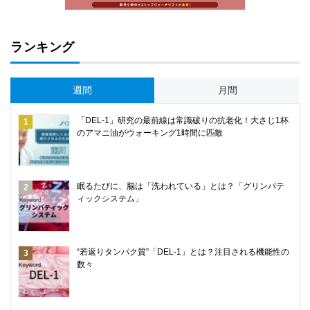
ランキング
週間
月間
「DEL-1」研究の最前線は常識破りの抗老化！大さじ1杯
のアマニ油がウォーキング1時間に匹敵
眠るたびに、脳は「洗われている」とは？「グリンパテ
ィックシステム」
“若返りタンパク質”「DEL-1」とは？注目される機能性の
数々