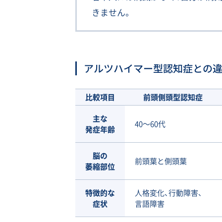
きません。
アルツハイマー型認知症との
比較項目
前頭側頭型認知症
主な
40〜60代
発症年齢
脳の
前頭葉と側頭葉
萎縮部位
特徴的な
人格変化、行動障害、
症状
言語障害