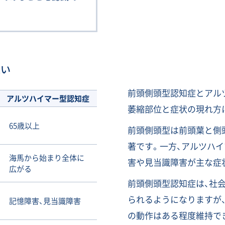
違い
前頭側頭型認知症とアル
アルツハイマー型
認知症
萎縮部位と症状の現れ方
65歳以上
前頭側頭型は前頭葉と側
著です。一方、アルツハ
海馬から始まり全体に
害や見当識障害が主な症
広がる
前頭側頭型認知症は、社
られるようになりますが
記憶障害、見当識障害
の動作はある程度維持で