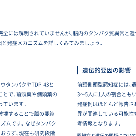
完全には解明されていませんが、脳内のタンパク質異常と遺
因と発症メカニズムを詳しくみてみましょう。
遺伝的要因の影響
タンパクやTDP-43と
前頭側頭型認知症には、
ことで、前頭葉や側頭葉の
3〜5人に1人の割合とも
っています。
発症例はほとんど報告さ
破壊することで脳の萎縮
異が関連している可能性
ニズムです。なぜタンパク
考情報となります。
ておらず、現在も研究段階
認知症と遺伝の関係につい