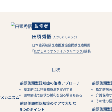
監修者
田頭 秀悟
（たがしら しゅうご）
日本糖質制限医療推進協会提携医療機関
「
たがしゅうオンラインクリニック
」院長
目次
前頭側頭型認知症の治療アプローチ
前頭側頭型
い
基本的には非薬物療法を実践する
指定難病医
薬物療法で症状の緩和を図る場合もある
介護保険サ
症メカニズム
その他の経
前頭側頭型認知症のケアで大切な
前頭側頭型
5つのポイント