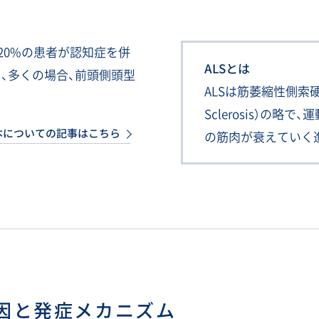
約20%の患者が認知症を併
ALSとは
、多くの場合、前頭側頭型
ALSは筋萎縮性側索硬化症（
Sclerosis）の
本についての記事はこちら
の筋肉が衰えていく
因と
発症メカニズム