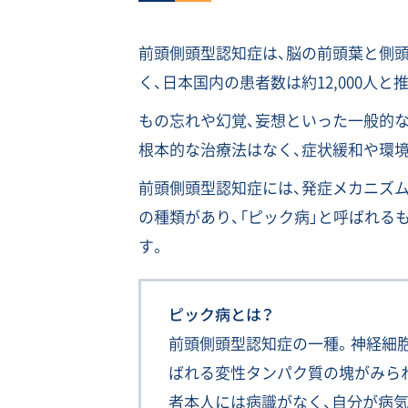
前頭側頭型認知症は、脳の前頭葉と側頭
く、日本国内の患者数は約12,000人と
もの忘れや幻覚、妄想といった一般的
根本的な治療法はなく、症状緩和や環
前頭側頭型認知症には、発症メカニズ
の種類があり、「ピック病」と呼ばれる
す。
ピック病とは？
前頭側頭型認知症の一種。神経細胞
ばれる変性タンパク質の塊がみら
者本人には病識がなく、自分が病